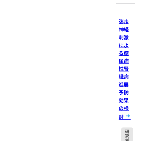
迷走
神経
刺激
によ
る糖
尿病
性腎
臓病
進展
予防
効果
の検
討