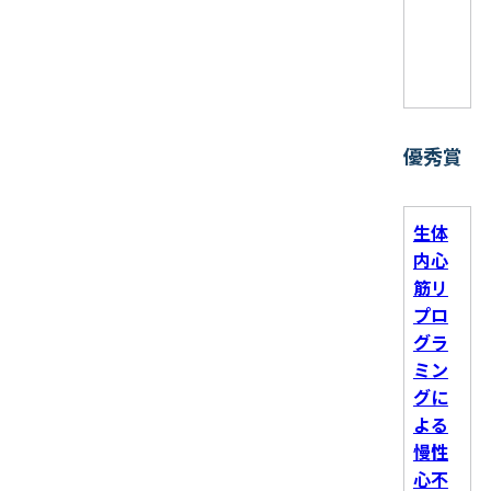
優秀賞
生体
内心
筋リ
プロ
グラ
ミン
グに
よる
慢性
心不