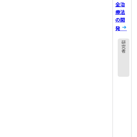
全治
療法
の開
発