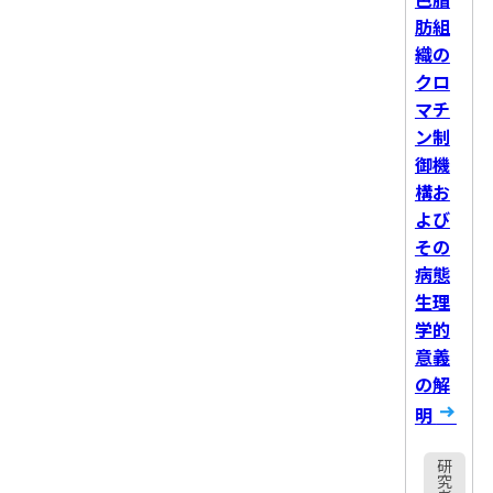
色脂
肪組
織の
クロ
マチ
ン制
御機
構お
よび
その
病態
生理
学的
意義
の解
明