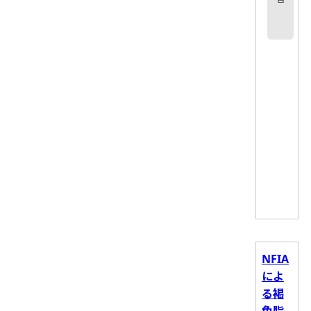
NFIA
によ
る褐