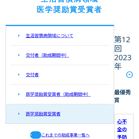
医学奨励賞受賞者
生活習慣病領域について
第12
回
交付者（助成期間中）
2023
年
交付者
最優秀
医学奨励賞受賞者（助成期間中）
賞
医学奨励賞受賞者
心不
全の
これまでの助成事業一覧へ
予防