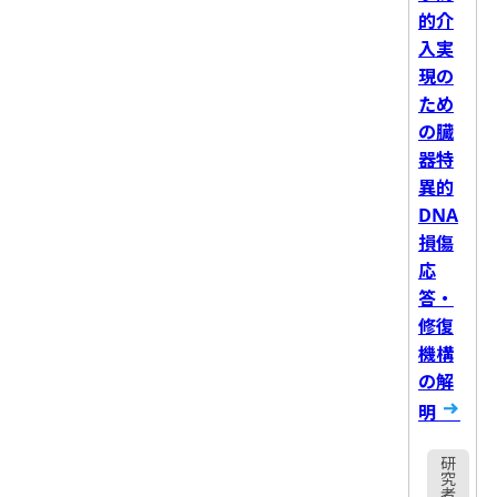
的介
入実
現の
ため
の臓
器特
異的
DNA
損傷
応
答・
修復
機構
の解
明